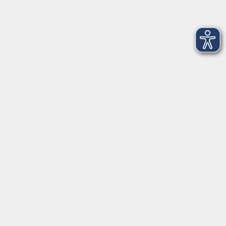
Kontaktformular
service@vhs-erding.de
deutsch@vhs-erding.de
08122 9787-0
Servicezeiten
allgemein:
Mo-Fr 09:00-12:00 Uhr
Di+Do 14:00-18:00 Uhr
In den Schulferien nur vormittags (Mittwoch
geschlossen)
In den Weihnachtsferien geschlossen
Deutsch/Integration:
Mo-Do 09:00-12:00 Uhr
Mo
+
Do 14:00-18:00 Uhr
In den Schulferien nur vormittags