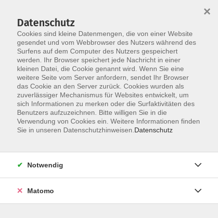
×
Datenschutz
Cookies sind kleine Datenmengen, die von einer Website
gesendet und vom Webbrowser des Nutzers während des
Surfens auf dem Computer des Nutzers gespeichert
Skip to main content
werden. Ihr Browser speichert jede Nachricht in einer
kleinen Datei, die Cookie genannt wird. Wenn Sie eine
weitere Seite vom Server anfordern, sendet Ihr Browser
das Cookie an den Server zurück. Cookies wurden als
zuverlässiger Mechanismus für Websites entwickelt, um
sich Informationen zu merken oder die Surfaktivitäten des
Benutzers aufzuzeichnen. Bitte willigen Sie in die
Verwendung von Cookies ein. Weitere Informationen finden
Sie in unseren Datenschutzhinweisen.
Datenschutz
Sie sind hier:
Deutsch & Integration
Prüfungen
Notwendig
Deutsch Test für Zuwanderer
Matomo
Prüfung - DTZ - Deutsch Test für Zuwanderer
A2-B1