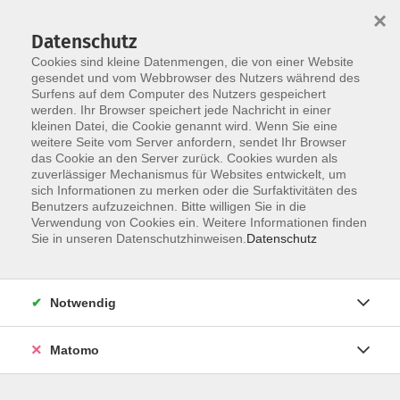
×
Datenschutz
Cookies sind kleine Datenmengen, die von einer Website
gesendet und vom Webbrowser des Nutzers während des
Surfens auf dem Computer des Nutzers gespeichert
Skip to main content
werden. Ihr Browser speichert jede Nachricht in einer
You are here:
kleinen Datei, die Cookie genannt wird. Wenn Sie eine
Über uns
unsere Dozentinnen und Dozenten
weitere Seite vom Server anfordern, sendet Ihr Browser
das Cookie an den Server zurück. Cookies wurden als
zuverlässiger Mechanismus für Websites entwickelt, um
sich Informationen zu merken oder die Surfaktivitäten des
Der Dozent konnte leider nicht gefunden
Benutzers aufzuzeichnen. Bitte willigen Sie in die
Verwendung von Cookies ein. Weitere Informationen finden
werden
Sie in unseren Datenschutzhinweisen.
Datenschutz
Notwendig
AGB / Widerruf
Impressum
Matomo
Datenschutzerklärung
Barrierefreiheitserklärung