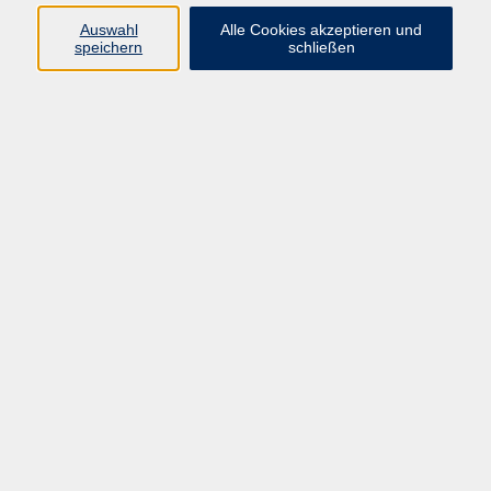
Widerruf
Auswahl
Alle Cookies akzeptieren und
speichern
schließen
Programm
Gesellschaft
Kunst & Kreativität
Gesundheit
Sprachen
Deutsch, Integration
Beruf & IT
Junge vhs
Online
Inhalte