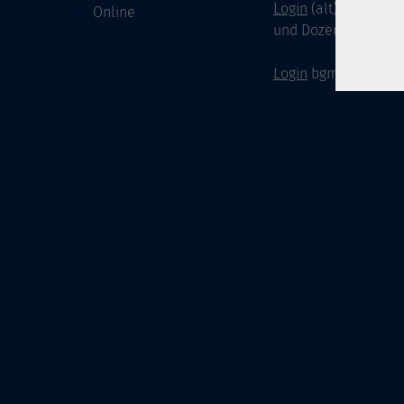
Login
(alt) für Doze
Online
und Dozenten
Login
bgm-cloud