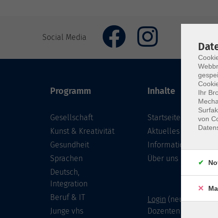
Social Media
Dat
Cookie
Webbr
gespei
Cookie
Programm
Inhalte
Ihr Br
Mechan
Surfak
Gesellschaft
Startseite
von Co
Daten
Kunst & Kreativität
Aktuelles
Gesundheit
Informationen
Sprachen
Über uns
No
Deutsch,
Integration
Ma
Beruf & IT
Login
(neu) für Doze
Junge vhs
Dozenten