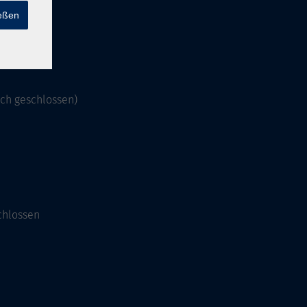
ießen
och geschlossen)
chlossen