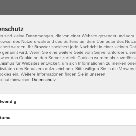
AGB / Widerruf
Impressum
Datenschu
enschutz
s sind kleine Datenmengen, die von einer Website gesendet und vom
owser des Nutzers während des Surfens auf dem Computer des Nutze
chert werden. Ihr Browser speichert jede Nachricht in einer kleinen Dat
 genannt wird. Wenn Sie eine weitere Seite vom Server anfordern, se
Volkshochschule im Lkr. Erding
owser das Cookie an den Server zurück. Cookies wurden als zuverlässi
ismus für Websites entwickelt, um sich Informationen zu merken oder
tivitäten des Benutzers aufzuzeichnen. Bitte willigen Sie in die Verwen
Zweckverband Volkshochschule im Lkr. E
okies ein. Weitere Informationen finden Sie in unseren
schutzhinweisen.
Datenschutz
Lethnerstr. 13
®
85435 Erding
GoogleMaps
twendig
Kontaktformular
service@vhs-erding.de
tomo
deutsch@vhs-erding.de
ntinnen und
08122 9787-0