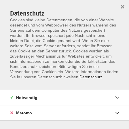
×
Datenschutz
Cookies sind kleine Datenmengen, die von einer Website
gesendet und vom Webbrowser des Nutzers während des
Surfens auf dem Computer des Nutzers gespeichert
Skip to main content
werden. Ihr Browser speichert jede Nachricht in einer
kleinen Datei, die Cookie genannt wird. Wenn Sie eine
weitere Seite vom Server anfordern, sendet Ihr Browser
das Cookie an den Server zurück. Cookies wurden als
Der Kurs konnte nicht gefunden werden.
zuverlässiger Mechanismus für Websites entwickelt, um
sich Informationen zu merken oder die Surfaktivitäten des
Benutzers aufzuzeichnen. Bitte willigen Sie in die
Verwendung von Cookies ein. Weitere Informationen finden
Sie in unseren Datenschutzhinweisen.
Datenschutz
AGB / Widerruf
Impressum
Datenschutzerklärung
Notwendig
Barrierefreiheitserklärung
Matomo
Widerruf