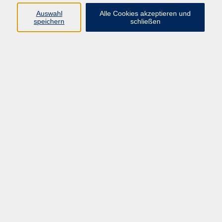
Programm
Auswahl
Alle Cookies akzeptieren und
speichern
schließen
Gesellschaft
Kunst & Kreativität
Gesundheit
Sprachen
Deutsch, Integration
Beruf & IT
Junge vhs
Online
Inhalte
Startseite
Aktuelles