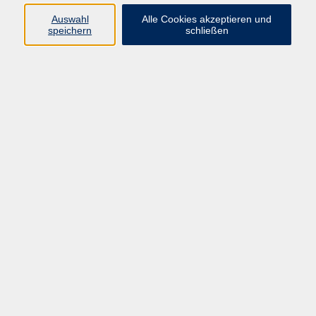
Programm
Auswahl
Alle Cookies akzeptieren und
speichern
schließen
Gesellschaft
Kunst & Kreativität
Gesundheit
Sprachen
Deutsch, Integration
Beruf & IT
Junge vhs
Online
Inhalte
Startseite
Aktuelles