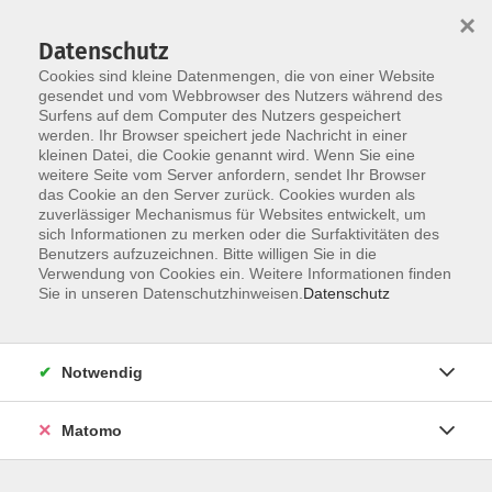
×
Datenschutz
Cookies sind kleine Datenmengen, die von einer Website
gesendet und vom Webbrowser des Nutzers während des
Surfens auf dem Computer des Nutzers gespeichert
Skip to main content
werden. Ihr Browser speichert jede Nachricht in einer
kleinen Datei, die Cookie genannt wird. Wenn Sie eine
weitere Seite vom Server anfordern, sendet Ihr Browser
das Cookie an den Server zurück. Cookies wurden als
Der Kurs konnte nicht gefunden werden.
zuverlässiger Mechanismus für Websites entwickelt, um
sich Informationen zu merken oder die Surfaktivitäten des
Benutzers aufzuzeichnen. Bitte willigen Sie in die
Verwendung von Cookies ein. Weitere Informationen finden
Sie in unseren Datenschutzhinweisen.
Datenschutz
AGB / Widerruf
Impressum
Datenschutzerklärung
Notwendig
Barrierefreiheitserklärung
Matomo
Widerruf