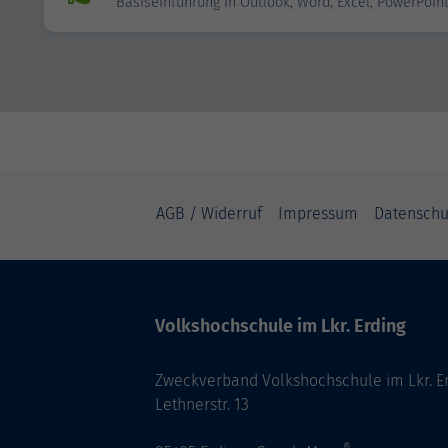
Basiseinführung in Outlook, Word, Excel, PowerPoin
AGB / Widerruf
Impressum
Datenschu
Volkshochschule im Lkr. Erding
Zweckverband Volkshochschule im Lkr. E
Lethnerstr. 13
®