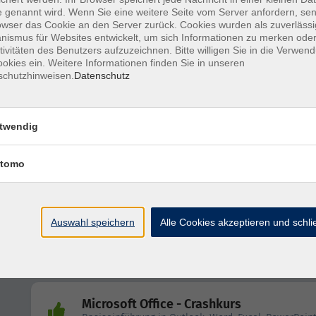
 genannt wird. Wenn Sie eine weitere Seite vom Server anfordern, se
owser das Cookie an den Server zurück. Cookies wurden als zuverlässi
KI trifft PowerPoint: - Künstliche Intellig
ismus für Websites entwickelt, um sich Informationen zu merken oder
für Präsentationen
tivitäten des Benutzers aufzuzeichnen. Bitte willigen Sie in die Verwen
okies ein. Weitere Informationen finden Sie in unseren
schutzhinweisen.
Datenschutz
Microsoft Office - Crashkurs
Basiseinführung in Outlook, Word, Excel, PowerPoin
twendig
tomo
NEU! Canva-Workshop: Visuell starke
Präsentationen erstellen
Auswahl speichern
Alle Cookies akzeptieren und schl
Microsoft Office - Crashkurs
Basiseinführung in Outlook, Word, Excel, PowerPoin
Microsoft Office - Crashkurs