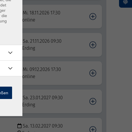
ndet
ger
enz
Mi. 18.11.2026 17:30
 die
online
dung
Sa. 21.11.2026 09:30
t
Erding
Mi. 09.12.2026 17:30
online
ießen
Sa. 23.01.2027 09:30
t
Erding
Sa. 13.02.2027 09:30