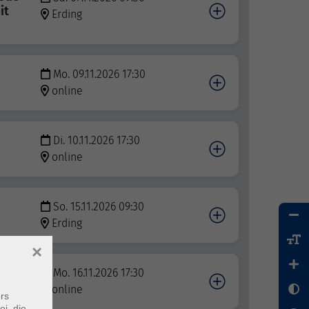
it
Erding
Mo. 09.11.2026 17:30
online
Di. 10.11.2026 17:30
online
So. 15.11.2026 09:30
Erding
×
ion
Mo. 16.11.2026 17:30
online
rs
ei, die