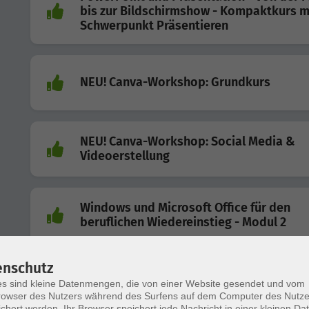
bis zur Bildschirmshow - Kompaktkurs m
Schwerpunkt Präsentieren
NEU! Canva-Workshop: Grundkurs
NEU! Canva-Workshop: Social Media &
Videoerstellung
Windows und Microsoft Office für den
beruflichen Wiedereinstieg - Modul 2
enschutz
NEU! Digitale Moderation und Präsentat
s sind kleine Datenmengen, die von einer Website gesendet und vom
für Fortgeschrittene
owser des Nutzers während des Surfens auf dem Computer des Nutze
chert werden. Ihr Browser speichert jede Nachricht in einer kleinen Dat