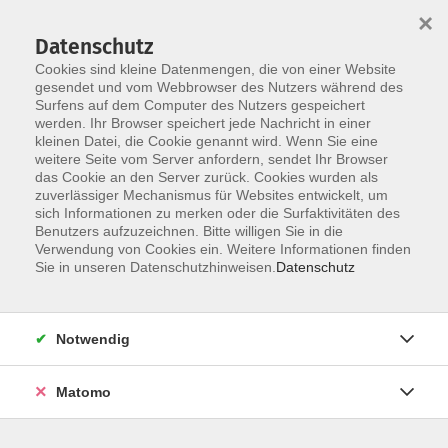
×
Datenschutz
Cookies sind kleine Datenmengen, die von einer Website
gesendet und vom Webbrowser des Nutzers während des
Surfens auf dem Computer des Nutzers gespeichert
Skip to main content
werden. Ihr Browser speichert jede Nachricht in einer
kleinen Datei, die Cookie genannt wird. Wenn Sie eine
weitere Seite vom Server anfordern, sendet Ihr Browser
das Cookie an den Server zurück. Cookies wurden als
zuverlässiger Mechanismus für Websites entwickelt, um
Deutsch als Fremdsprache
sich Informationen zu merken oder die Surfaktivitäten des
Benutzers aufzuzeichnen. Bitte willigen Sie in die
Verwendung von Cookies ein. Weitere Informationen finden
Sie in unseren Datenschutzhinweisen.
Datenschutz
5 Kurse
Notwendig
zurück zu Deutsch & Integration
Matomo
Info & Anmeldung: