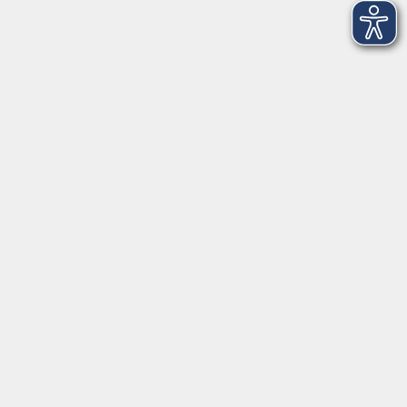
In den Weihnachtsferien geschlossen
Deutsch/Integration:
Mo-Do 09:00-12:00 Uhr
Mo
+
Do 14:00-18:00 Uhr
In den Schulferien nur vormittags
In den Herbst- und Weihnachtsferien geschlossen