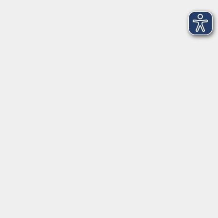
Di+Do 14:00-18:00 Uhr
In den Schulferien nur vormittags (Mittwoch
geschlossen)
In den Weihnachtsferien geschlossen
Deutsch/Integration:
Mo-Do 09:00-12:00 Uhr
Mo
+
Do 14:00-18:00 Uhr
In den Schulferien nur vormittags
In den Herbst- und Weihnachtsferien geschlossen