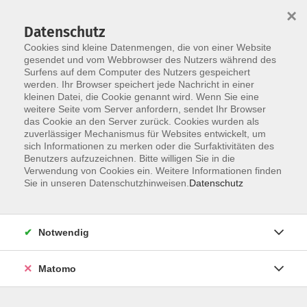
×
Datenschutz
Cookies sind kleine Datenmengen, die von einer Website
gesendet und vom Webbrowser des Nutzers während des
Surfens auf dem Computer des Nutzers gespeichert
Skip to main content
werden. Ihr Browser speichert jede Nachricht in einer
You are here:
kleinen Datei, die Cookie genannt wird. Wenn Sie eine
Über uns
unsere Dozentinnen und Dozenten
weitere Seite vom Server anfordern, sendet Ihr Browser
das Cookie an den Server zurück. Cookies wurden als
zuverlässiger Mechanismus für Websites entwickelt, um
Butz, Christiane
sich Informationen zu merken oder die Surfaktivitäten des
Benutzers aufzuzeichnen. Bitte willigen Sie in die
Verwendung von Cookies ein. Weitere Informationen finden
Sie in unseren Datenschutzhinweisen.
Datenschutz
Aufbaukurs Rückbildungsgymnastik 2.0 -
Schnupperkurs
Do. 16.07.2026 09:15
Notwendig
Erding
Matomo