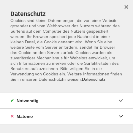
×
Datenschutz
Cookies sind kleine Datenmengen, die von einer Website
gesendet und vom Webbrowser des Nutzers während des
Surfens auf dem Computer des Nutzers gespeichert
Skip to main content
werden. Ihr Browser speichert jede Nachricht in einer
You are here:
kleinen Datei, die Cookie genannt wird. Wenn Sie eine
Über uns
unsere Dozentinnen und Dozenten
weitere Seite vom Server anfordern, sendet Ihr Browser
das Cookie an den Server zurück. Cookies wurden als
zuverlässiger Mechanismus für Websites entwickelt, um
Sadeghi, Dr. Mojtaba
sich Informationen zu merken oder die Surfaktivitäten des
Benutzers aufzuzeichnen. Bitte willigen Sie in die
Verwendung von Cookies ein. Weitere Informationen finden
Sie in unseren Datenschutzhinweisen.
Datenschutz
Die Hauptschlagader (Aorta) im Blick -
Aneurysma und Dissektion
Fr. 18.09.2026 10:00
Notwendig
Erding
Matomo