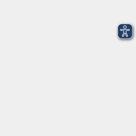
Mo-Do 09:00-12:00 Uhr
Mo
+
Do 14:00-18:00 Uhr
In den Schulferien nur vormittags
In den Herbst- und Weihnachtsferien geschlossen