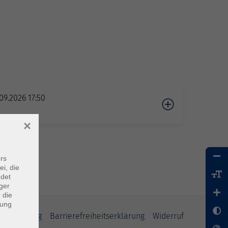
09.2026 17:50
×
rs
ei, die
ndet
ger
 die
dung
tzerklärung
Barrierefreiheitserklärung
Widerruf