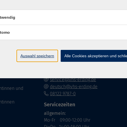
twendig
Volkshochschule im Lkr. Erding
tomo
Zweckverband Volkshochschule im Lkr. E
Lethnerstr. 13
Auswahl speichern
Alle Cookies akzeptieren und schl
®
85435 Erding
GoogleMaps
Kontaktformular
service@vhs-erding.de
deutsch@vhs-erding.de
ntinnen und
08122 9787-0
ntinnen
Servicezeiten
allgemein:
Mo-Fr 09:00-12:00 Uhr
Di+Do 14:00-18:00 Uhr