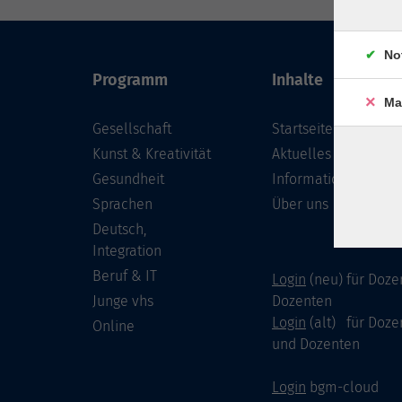
No
Programm
Inhalte
Ma
Gesellschaft
Startseite
Kunst & Kreativität
Aktuelles
Gesundheit
Informationen
Sprachen
Über uns
Deutsch,
Integration
Beruf & IT
Login
(neu) für Doze
Junge vhs
Dozenten
Login
(alt) für Doze
Online
und Dozenten
Login
bgm-cloud