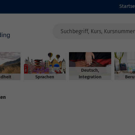
Startse
Deutsch,
dheit
Sprachen
Integration
Beru
ten