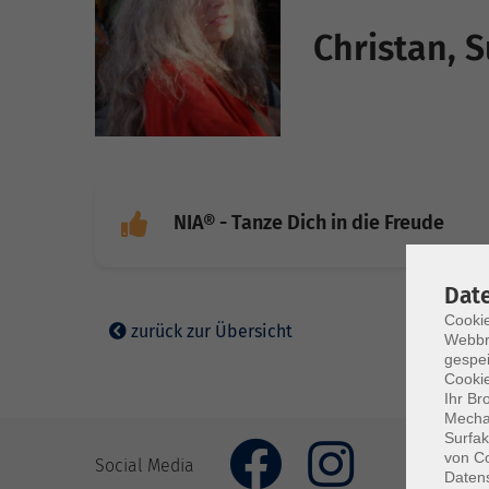
Christan, 
NIA® - Tanze Dich in die Freude
Dat
Cookie
zurück zur Übersicht
Webbr
gespei
Cookie
Ihr Br
Mechan
Surfak
von Co
Social Media
Daten