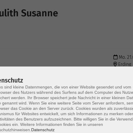
Sulith Susanne
Mo. 21.
Erding
enschutz
s sind kleine Datenmengen, die von einer Website gesendet und vom
owser des Nutzers während des Surfens auf dem Computer des Nutze
chert werden. Ihr Browser speichert jede Nachricht in einer kleinen Dat
 genannt wird. Wenn Sie eine weitere Seite vom Server anfordern, se
owser das Cookie an den Server zurück. Cookies wurden als zuverlässi
ismus für Websites entwickelt, um sich Informationen zu merken oder
tivitäten des Benutzers aufzuzeichnen. Bitte willigen Sie in die Verwen
okies ein. Weitere Informationen finden Sie in unseren
AGB / Widerruf
Impressum
Datenschu
schutzhinweisen.
Datenschutz