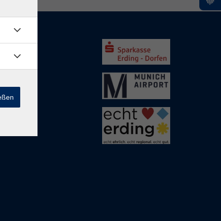
rding
ießen