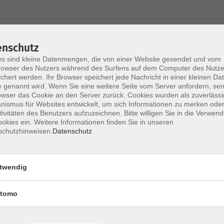
AGB / Widerruf
Impressum
Datenschu
enschutz
s sind kleine Datenmengen, die von einer Website gesendet und vom
owser des Nutzers während des Surfens auf dem Computer des Nutze
chert werden. Ihr Browser speichert jede Nachricht in einer kleinen Dat
 genannt wird. Wenn Sie eine weitere Seite vom Server anfordern, se
Volkshochschule im Lkr. Erding
owser das Cookie an den Server zurück. Cookies wurden als zuverlässi
ismus für Websites entwickelt, um sich Informationen zu merken oder
tivitäten des Benutzers aufzuzeichnen. Bitte willigen Sie in die Verwen
Zweckverband Volkshochschule im Lkr. E
okies ein. Weitere Informationen finden Sie in unseren
schutzhinweisen.
Datenschutz
Lethnerstr. 13
®
85435 Erding
GoogleMaps
twendig
Kontaktformular
service@vhs-erding.de
tomo
deutsch@vhs-erding.de
ntinnen und
08122 9787-0