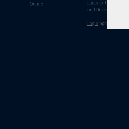
Login
(alt) für Doze
Online
und Dozenten
Login
bgm-cloud