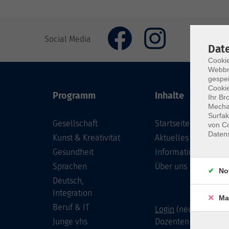
Social Media
Dat
Cookie
Webbr
gespei
Cookie
Programm
Inhalte
Ihr Br
Mechan
Surfak
Gesellschaft
Startseite
von Co
Daten
Kunst & Kreativität
Aktuelles
Gesundheit
Informationen
Sprachen
Über uns
No
Deutsch,
Integration
Ma
Beruf & IT
Login
(neu) für Doze
Junge vhs
Dozenten