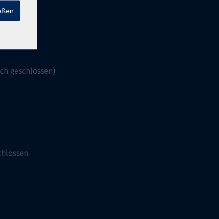
ießen
och geschlossen)
chlossen