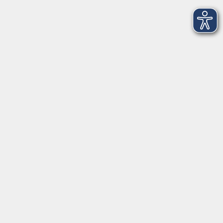
Volkshochschule im Lkr. Erding
Zweckverband Volkshochschule im Lkr. Erding
Lethnerstr. 13
®
85435 Erding
GoogleMaps