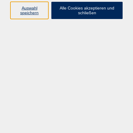
Programm
Auswahl
Alle Cookies akzeptieren und
speichern
schließen
Gesellschaft
Kunst & Kreativität
Gesundheit
Sprachen
Deutsch, Integration
Beruf & IT
Junge vhs
Online
Inhalte
Startseite
Aktuelles