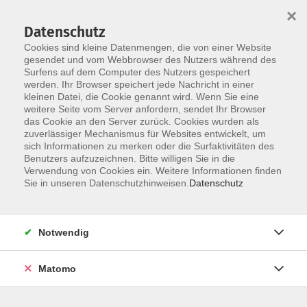
×
Datenschutz
Cookies sind kleine Datenmengen, die von einer Website
gesendet und vom Webbrowser des Nutzers während des
Surfens auf dem Computer des Nutzers gespeichert
Skip to main content
werden. Ihr Browser speichert jede Nachricht in einer
kleinen Datei, die Cookie genannt wird. Wenn Sie eine
weitere Seite vom Server anfordern, sendet Ihr Browser
das Cookie an den Server zurück. Cookies wurden als
Der Kurs konnte nicht gefunden werden.
zuverlässiger Mechanismus für Websites entwickelt, um
sich Informationen zu merken oder die Surfaktivitäten des
Benutzers aufzuzeichnen. Bitte willigen Sie in die
Verwendung von Cookies ein. Weitere Informationen finden
Sie in unseren Datenschutzhinweisen.
Datenschutz
AGB / Widerruf
Impressum
Datenschutzerklärung
Notwendig
Barrierefreiheitserklärung
Matomo
Widerruf