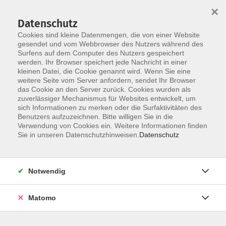
×
Datenschutz
Cookies sind kleine Datenmengen, die von einer Website
gesendet und vom Webbrowser des Nutzers während des
Surfens auf dem Computer des Nutzers gespeichert
Skip to main content
werden. Ihr Browser speichert jede Nachricht in einer
kleinen Datei, die Cookie genannt wird. Wenn Sie eine
weitere Seite vom Server anfordern, sendet Ihr Browser
das Cookie an den Server zurück. Cookies wurden als
Der Kurs konnte nicht gefunden werden.
zuverlässiger Mechanismus für Websites entwickelt, um
sich Informationen zu merken oder die Surfaktivitäten des
Benutzers aufzuzeichnen. Bitte willigen Sie in die
Verwendung von Cookies ein. Weitere Informationen finden
Sie in unseren Datenschutzhinweisen.
Datenschutz
AGB / Widerruf
Impressum
Datenschutzerklärung
Notwendig
Barrierefreiheitserklärung
Matomo
Widerruf