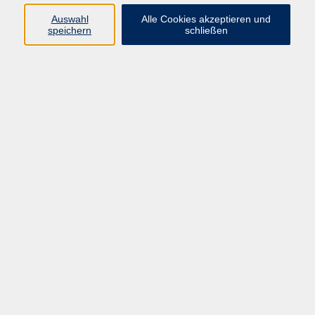
Programm
Auswahl
Alle Cookies akzeptieren und
speichern
schließen
Gesellschaft
Kunst & Kreativität
Gesundheit
Sprachen
Deutsch, Integration
Beruf & IT
Junge vhs
Online
Inhalte
Startseite
Aktuelles