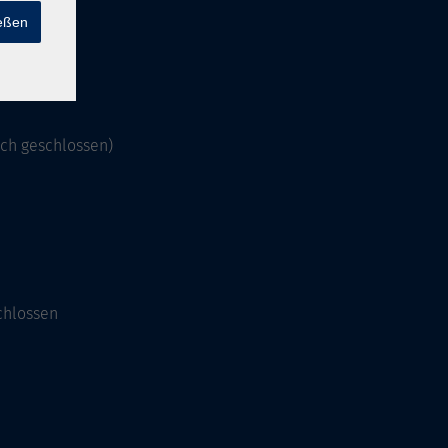
ießen
och geschlossen)
chlossen