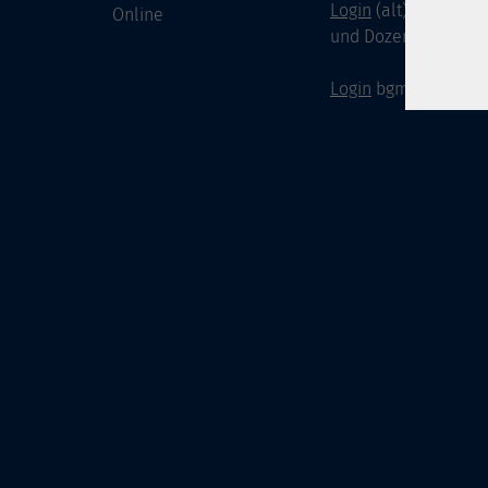
Login
(alt) für Doze
Online
und Dozenten
Login
bgm-cloud