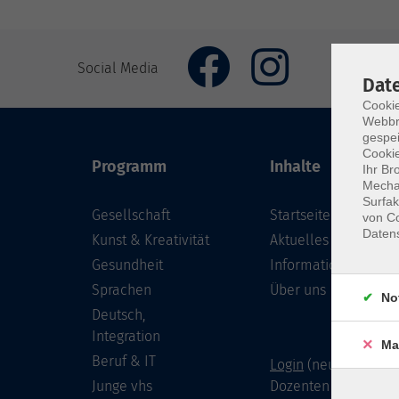
Social Media
Dat
Cookie
Webbr
gespei
Cookie
Programm
Inhalte
Ihr Br
Mechan
Surfak
Gesellschaft
Startseite
von Co
Daten
Kunst & Kreativität
Aktuelles
Gesundheit
Informationen
Sprachen
Über uns
No
Deutsch,
Integration
Ma
Beruf & IT
Login
(neu) für Doze
Junge vhs
Dozenten