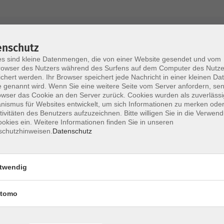
AGB / Widerruf
Impressum
Datenschu
enschutz
s sind kleine Datenmengen, die von einer Website gesendet und vom
owser des Nutzers während des Surfens auf dem Computer des Nutze
chert werden. Ihr Browser speichert jede Nachricht in einer kleinen Dat
 genannt wird. Wenn Sie eine weitere Seite vom Server anfordern, se
Volkshochschule im Lkr. Erding
owser das Cookie an den Server zurück. Cookies wurden als zuverlässi
ismus für Websites entwickelt, um sich Informationen zu merken oder
tivitäten des Benutzers aufzuzeichnen. Bitte willigen Sie in die Verwen
Zweckverband Volkshochschule im Lkr. E
okies ein. Weitere Informationen finden Sie in unseren
schutzhinweisen.
Datenschutz
Lethnerstr. 13
®
85435 Erding
GoogleMaps
twendig
Kontaktformular
service@vhs-erding.de
tomo
deutsch@vhs-erding.de
ntinnen und
08122 9787-0