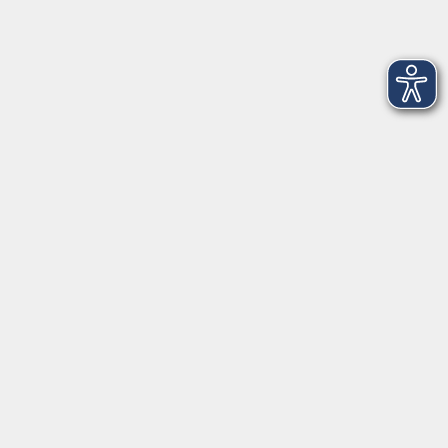
deutsch@vhs-erding.de
08122 9787-0
Servicezeiten
allgemein:
Mo-Fr 09:00-12:00 Uhr
Di+Do 14:00-18:00 Uhr
In den Schulferien nur vormittags (Mittwoch
geschlossen)
In den Weihnachtsferien geschlossen
Deutsch/Integration:
Mo-Do 09:00-12:00 Uhr
Mo
+
Do 14:00-18:00 Uhr
In den Schulferien nur vormittags
In den Herbst- und Weihnachtsferien geschlossen