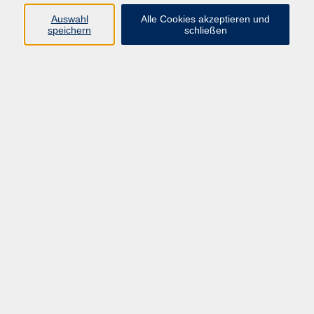
9787-2303, -0
Auswahl
Alle Cookies akzeptieren und
speichern
schließen
Julia Marschall
Schülerförderung, Studium Generale,
Ernährung, Natur
Ergebnisse filtern
Herbstferien - Mittelschule 9. Klasse -
Deutsch - Vorbereitung Quali
Mo. 02.11.2026 09:00
Erding
Herbstferien - Mittelschule 10. Klasse -