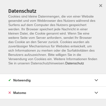
×
Datenschutz
Cookies sind kleine Datenmengen, die von einer Website
gesendet und vom Webbrowser des Nutzers während des
Surfens auf dem Computer des Nutzers gespeichert
Skip to main content
werden. Ihr Browser speichert jede Nachricht in einer
kleinen Datei, die Cookie genannt wird. Wenn Sie eine
weitere Seite vom Server anfordern, sendet Ihr Browser
das Cookie an den Server zurück. Cookies wurden als
zuverlässiger Mechanismus für Websites entwickelt, um
Mittelschule & M-Zug
sich Informationen zu merken oder die Surfaktivitäten des
Benutzers aufzuzeichnen. Bitte willigen Sie in die
Verwendung von Cookies ein. Weitere Informationen finden
Sie in unseren Datenschutzhinweisen.
Datenschutz
12 Kurse
Notwendig
zurück zu Intensivkurse in den Ferien
Matomo
Kontakt:
schueler@vhs-erding.de
, Tel. 08122