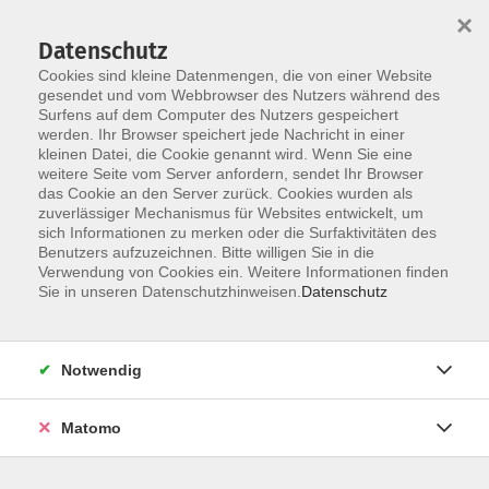
×
Datenschutz
Cookies sind kleine Datenmengen, die von einer Website
gesendet und vom Webbrowser des Nutzers während des
Surfens auf dem Computer des Nutzers gespeichert
Skip to main content
werden. Ihr Browser speichert jede Nachricht in einer
kleinen Datei, die Cookie genannt wird. Wenn Sie eine
weitere Seite vom Server anfordern, sendet Ihr Browser
das Cookie an den Server zurück. Cookies wurden als
Der Kurs konnte nicht gefunden werden.
zuverlässiger Mechanismus für Websites entwickelt, um
sich Informationen zu merken oder die Surfaktivitäten des
Benutzers aufzuzeichnen. Bitte willigen Sie in die
Verwendung von Cookies ein. Weitere Informationen finden
Sie in unseren Datenschutzhinweisen.
Datenschutz
AGB / Widerruf
Impressum
Datenschutzerklärung
Notwendig
Barrierefreiheitserklärung
Matomo
Widerruf