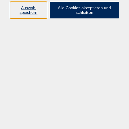
Programm
Auswahl
Alle Cookies akzeptieren und
speichern
schließen
Gesellschaft
Kunst & Kreativität
Gesundheit
Sprachen
Deutsch, Integration
Beruf & IT
Junge vhs
Online
Inhalte
Startseite
Aktuelles