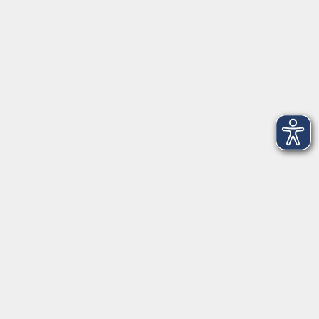
Über uns
Login
(neu) für Dozentinnen und Dozenten
Login
(alt) für Dozentinnen und Dozenten
Login
bgm-cloud