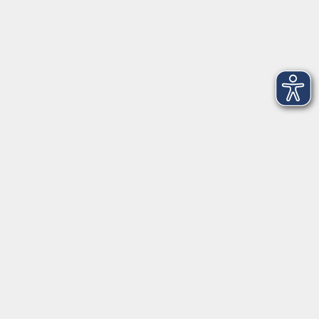
Servicezeiten
allgemein:
Mo-Fr 09:00-12:00 Uhr
Di+Do 14:00-18:00 Uhr
In den Schulferien nur vormittags (Mittwoch
geschlossen)
In den Weihnachtsferien geschlossen
Deutsch/Integration:
Mo-Do 09:00-12:00 Uhr
Mo
+
Do 14:00-18:00 Uhr
In den Schulferien nur vormittags
In den Herbst- und Weihnachtsferien geschlossen