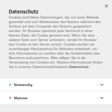
×
Datenschutz
Cookies sind kleine Datenmengen, die von einer Website
gesendet und vom Webbrowser des Nutzers während des
Surfens auf dem Computer des Nutzers gespeichert
Skip to main content
werden. Ihr Browser speichert jede Nachricht in einer
kleinen Datei, die Cookie genannt wird. Wenn Sie eine
weitere Seite vom Server anfordern, sendet Ihr Browser
das Cookie an den Server zurück. Cookies wurden als
Der Kurs konnte nicht gefunden werden.
zuverlässiger Mechanismus für Websites entwickelt, um
sich Informationen zu merken oder die Surfaktivitäten des
Benutzers aufzuzeichnen. Bitte willigen Sie in die
Verwendung von Cookies ein. Weitere Informationen finden
Sie in unseren Datenschutzhinweisen.
Datenschutz
AGB / Widerruf
Impressum
Datenschutzerklärung
Notwendig
Barrierefreiheitserklärung
Matomo
Widerruf