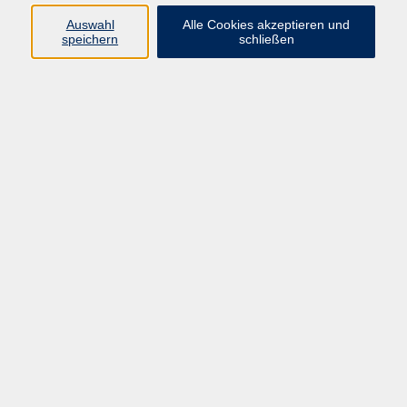
Programm
Auswahl
Alle Cookies akzeptieren und
speichern
schließen
Gesellschaft
Kunst & Kreativität
Gesundheit
Sprachen
Deutsch, Integration
Beruf & IT
Junge vhs
Online
Inhalte
Startseite
Aktuelles