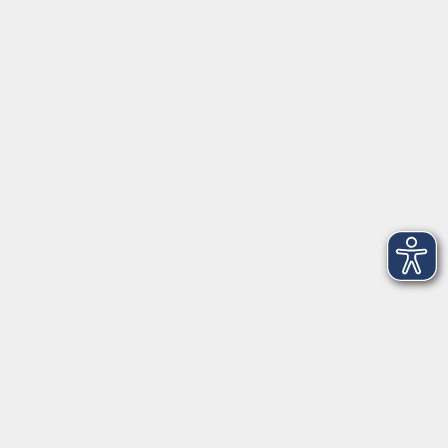
geschlossen)
In den Weihnachtsferien geschlossen
Deutsch/Integration:
Mo-Do 09:00-12:00 Uhr
Mo
+
Do 14:00-18:00 Uhr
In den Schulferien nur vormittags
In den Herbst- und Weihnachtsferien geschlossen