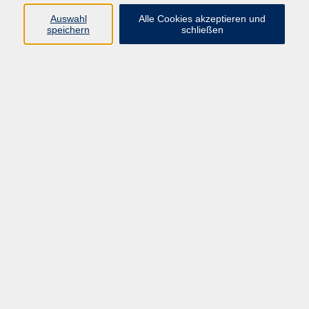
Auswahl
Alle Cookies akzeptieren und
zurück zur Übersicht
speichern
schließen
AGB / Widerruf
Impressum
Datenschutzerklärung
Barrierefreiheitserklärung
Widerruf
Programm
Gesellschaft
Kunst & Kreativität
Gesundheit
Sprachen