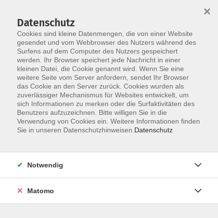
×
Datenschutz
Cookies sind kleine Datenmengen, die von einer Website
gesendet und vom Webbrowser des Nutzers während des
Surfens auf dem Computer des Nutzers gespeichert
Skip to main content
werden. Ihr Browser speichert jede Nachricht in einer
You are here:
kleinen Datei, die Cookie genannt wird. Wenn Sie eine
Über uns
unsere Dozentinnen und Dozenten
weitere Seite vom Server anfordern, sendet Ihr Browser
das Cookie an den Server zurück. Cookies wurden als
zuverlässiger Mechanismus für Websites entwickelt, um
Fahr, Dr. Christian
sich Informationen zu merken oder die Surfaktivitäten des
Benutzers aufzuzeichnen. Bitte willigen Sie in die
Verwendung von Cookies ein. Weitere Informationen finden
Sie in unseren Datenschutzhinweisen.
Datenschutz
Herzwochenvortrag: "Das schwache Herz" mit
Fokus auf Vorhofflimmern und Herzschwäche
Di. 24.11.2026 18:00
Notwendig
Erding
Matomo