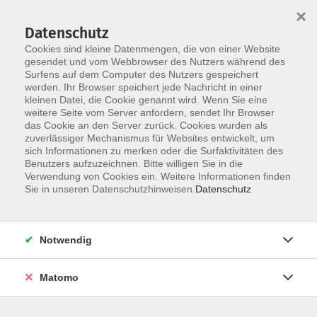
×
Datenschutz
Cookies sind kleine Datenmengen, die von einer Website
gesendet und vom Webbrowser des Nutzers während des
Surfens auf dem Computer des Nutzers gespeichert
Skip to main content
werden. Ihr Browser speichert jede Nachricht in einer
You are here:
kleinen Datei, die Cookie genannt wird. Wenn Sie eine
Über uns
unsere Dozentinnen und Dozenten
weitere Seite vom Server anfordern, sendet Ihr Browser
das Cookie an den Server zurück. Cookies wurden als
zuverlässiger Mechanismus für Websites entwickelt, um
Singh, Rakhi
sich Informationen zu merken oder die Surfaktivitäten des
Benutzers aufzuzeichnen. Bitte willigen Sie in die
Verwendung von Cookies ein. Weitere Informationen finden
Sie in unseren Datenschutzhinweisen.
Datenschutz
DaZ - A1.2 - Modul 2 - Vormittagskurs Vollzeit -
Mo/Di/Mi/Do/Fr
Di. 21.07.2026 08:15
Notwendig
Erding
Matomo