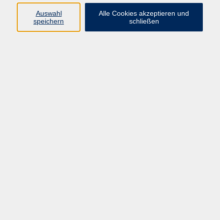
Auswahl
Alle Cookies akzeptieren und
zurück zur Übersicht
speichern
schließen
AGB / Widerruf
Impressum
Datenschutzerklärung
Barrierefreiheitserklärung
Widerruf
Programm
Gesellschaft
Kunst & Kreativität
Gesundheit
Sprachen