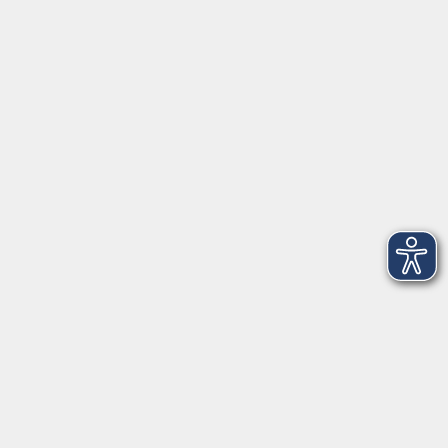
geschlossen)
In den Weihnachtsferien geschlossen
Deutsch/Integration:
Mo-Do 09:00-12:00 Uhr
Mo
+
Do 14:00-18:00 Uhr
In den Schulferien nur vormittags
In den Herbst- und Weihnachtsferien geschlossen