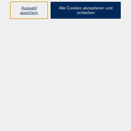
Widerruf
Auswahl
Alle Cookies akzeptieren und
speichern
schließen
Programm
Gesellschaft
Kunst & Kreativität
Gesundheit
Sprachen
Deutsch, Integration
Beruf & IT
Junge vhs
Online
Inhalte