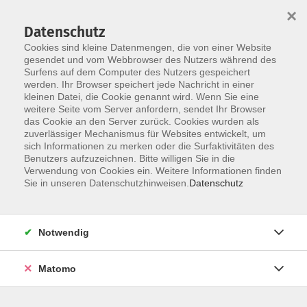
×
Datenschutz
Cookies sind kleine Datenmengen, die von einer Website
gesendet und vom Webbrowser des Nutzers während des
Surfens auf dem Computer des Nutzers gespeichert
Skip to main content
werden. Ihr Browser speichert jede Nachricht in einer
You are here:
kleinen Datei, die Cookie genannt wird. Wenn Sie eine
Über uns
unsere Dozentinnen und Dozenten
weitere Seite vom Server anfordern, sendet Ihr Browser
das Cookie an den Server zurück. Cookies wurden als
zuverlässiger Mechanismus für Websites entwickelt, um
sich Informationen zu merken oder die Surfaktivitäten des
Der Dozent konnte leider nicht gefunden
Benutzers aufzuzeichnen. Bitte willigen Sie in die
Verwendung von Cookies ein. Weitere Informationen finden
werden
Sie in unseren Datenschutzhinweisen.
Datenschutz
Notwendig
AGB / Widerruf
Impressum
Matomo
Datenschutzerklärung
Barrierefreiheitserklärung