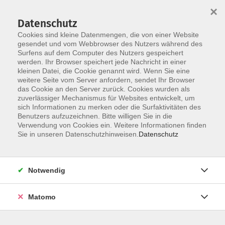
×
Datenschutz
Cookies sind kleine Datenmengen, die von einer Website
gesendet und vom Webbrowser des Nutzers während des
Surfens auf dem Computer des Nutzers gespeichert
Skip to main content
werden. Ihr Browser speichert jede Nachricht in einer
You are here:
kleinen Datei, die Cookie genannt wird. Wenn Sie eine
Über uns
unsere Dozentinnen und Dozenten
weitere Seite vom Server anfordern, sendet Ihr Browser
das Cookie an den Server zurück. Cookies wurden als
zuverlässiger Mechanismus für Websites entwickelt, um
Alkhder, OA Dr.
sich Informationen zu merken oder die Surfaktivitäten des
Benutzers aufzuzeichnen. Bitte willigen Sie in die
Mahmoud
Verwendung von Cookies ein. Weitere Informationen finden
Sie in unseren Datenschutzhinweisen.
Datenschutz
Therapie bei Blasenschwäche und
Erektionsstörungen - was Männer wissen
Notwendig
sollten
Di. 11.08.2026 16:30
Matomo
Erding