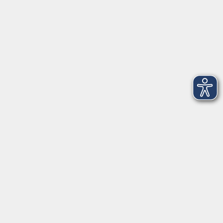
Servicezeiten
allgemein:
Mo-Fr 09:00-12:00 Uhr
Di+Do 14:00-18:00 Uhr
In den Schulferien nur vormittags (Mittwoch
geschlossen)
In den Weihnachtsferien geschlossen
Deutsch/Integration:
Mo-Do 09:00-12:00 Uhr
Mo
+
Do 14:00-18:00 Uhr
In den Schulferien nur vormittags
In den Herbst- und Weihnachtsferien geschlossen