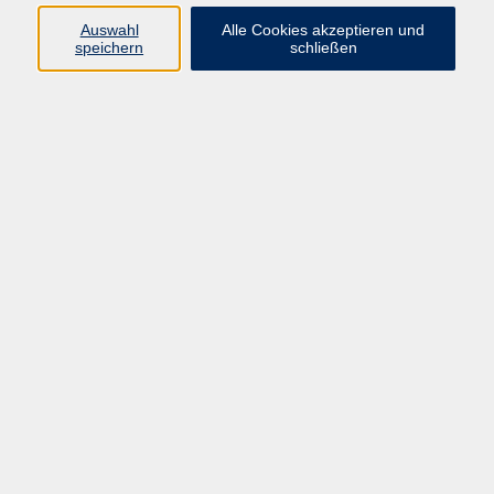
Auswahl
Alle Cookies akzeptieren und
speichern
schließen
Prostatakrebs - Schonende Operationen mit
Hilfe roboter-unterstützter Chirurgie
Do. 20.08.2026 16:30
Erding
Behandlung von Harnwegsinfektionen und
Blasenentzündungen
Do. 03.09.2026 16:30
Erding
Therapie bei Blasenschwäche und
Blasensenkung - was Frauen wissen sollten