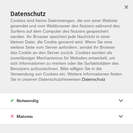
×
Datenschutz
Cookies sind kleine Datenmengen, die von einer Website
gesendet und vom Webbrowser des Nutzers während des
Surfens auf dem Computer des Nutzers gespeichert
Skip to main content
werden. Ihr Browser speichert jede Nachricht in einer
You are here:
kleinen Datei, die Cookie genannt wird. Wenn Sie eine
Über uns
unsere Dozentinnen und Dozenten
weitere Seite vom Server anfordern, sendet Ihr Browser
das Cookie an den Server zurück. Cookies wurden als
zuverlässiger Mechanismus für Websites entwickelt, um
Gella de Urquía, Patricia
sich Informationen zu merken oder die Surfaktivitäten des
Benutzers aufzuzeichnen. Bitte willigen Sie in die
Verwendung von Cookies ein. Weitere Informationen finden
Sie in unseren Datenschutzhinweisen.
Datenschutz
Spanisch - B2 - Conversación y repaso de la
gramática
Di. 15.09.2026 19:45
Notwendig
Erding
Matomo