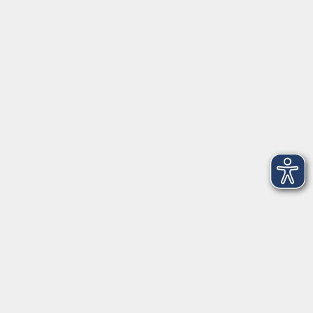
Di+Do 14:00-18:00 Uhr
In den Schulferien nur vormittags (Mittwoch
geschlossen)
In den Weihnachtsferien geschlossen
Deutsch/Integration:
Mo-Do 09:00-12:00 Uhr
Mo
+
Do 14:00-18:00 Uhr
In den Schulferien nur vormittags
In den Herbst- und Weihnachtsferien geschlossen