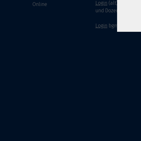
Login
(alt) für Doze
Online
und Dozenten
Login
bgm-cloud