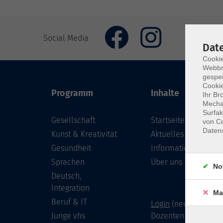
Social Media
Dat
Cookie
Webbr
gespei
Cookie
Programm
Inhalte
Ihr Br
Mechan
Surfak
Gesellschaft
Startseite
von Co
Daten
Kunst & Kreativität
Aktuelles
Gesundheit
Informationen
Sprachen
Über uns
No
Deutsch,
Integration
Ma
Beruf & IT
Login
(neu) für Doze
Junge vhs
Dozenten