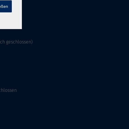
ießen
och geschlossen)
chlossen