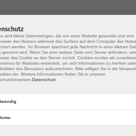
AGB / Widerruf
Impressum
Datenschu
enschutz
s sind kleine Datenmengen, die von einer Website gesendet und vom
owser des Nutzers während des Surfens auf dem Computer des Nutze
chert werden. Ihr Browser speichert jede Nachricht in einer kleinen Dat
 genannt wird. Wenn Sie eine weitere Seite vom Server anfordern, se
Volkshochschule im Lkr. Erding
owser das Cookie an den Server zurück. Cookies wurden als zuverlässi
ismus für Websites entwickelt, um sich Informationen zu merken oder
tivitäten des Benutzers aufzuzeichnen. Bitte willigen Sie in die Verwen
Zweckverband Volkshochschule im Lkr. E
okies ein. Weitere Informationen finden Sie in unseren
schutzhinweisen.
Datenschutz
Lethnerstr. 13
®
85435 Erding
GoogleMaps
twendig
Kontaktformular
service@vhs-erding.de
tomo
deutsch@vhs-erding.de
ntinnen und
08122 9787-0