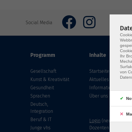
Social Media
Dat
Cookie
Webbr
gespei
Cookie
Programm
Inhalte
Ihr Br
Mechan
Surfak
Gesellschaft
Startseite
von Co
Daten
Kunst & Kreativität
Aktuelles
Gesundheit
Informationen
Sprachen
Über uns
No
Deutsch,
Integration
Ma
Beruf & IT
Login
(neu) für Doze
Junge vhs
Dozenten