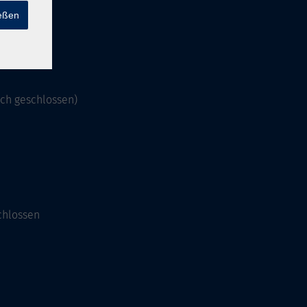
ießen
och geschlossen)
chlossen