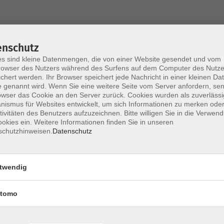
AGB / Widerruf
Impressum
Datenschu
enschutz
s sind kleine Datenmengen, die von einer Website gesendet und vom
owser des Nutzers während des Surfens auf dem Computer des Nutze
chert werden. Ihr Browser speichert jede Nachricht in einer kleinen Dat
 genannt wird. Wenn Sie eine weitere Seite vom Server anfordern, se
Volkshochschule im Lkr. Erding
owser das Cookie an den Server zurück. Cookies wurden als zuverlässi
ismus für Websites entwickelt, um sich Informationen zu merken oder
tivitäten des Benutzers aufzuzeichnen. Bitte willigen Sie in die Verwen
Zweckverband Volkshochschule im Lkr. E
okies ein. Weitere Informationen finden Sie in unseren
schutzhinweisen.
Datenschutz
Lethnerstr. 13
®
85435 Erding
GoogleMaps
twendig
Kontaktformular
service@vhs-erding.de
tomo
deutsch@vhs-erding.de
ntinnen und
08122 9787-0