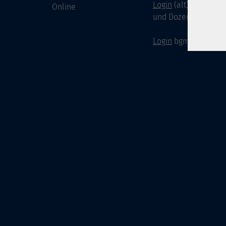
Login
(alt) für Doze
Online
und Dozenten
Login
bgm-cloud