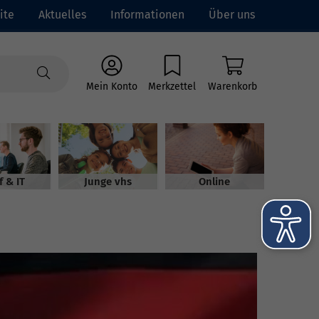
ite
Aktuelles
Informationen
Über uns
Mein Konto
Merkzettel
Warenkorb
f & IT
Junge vhs
Online