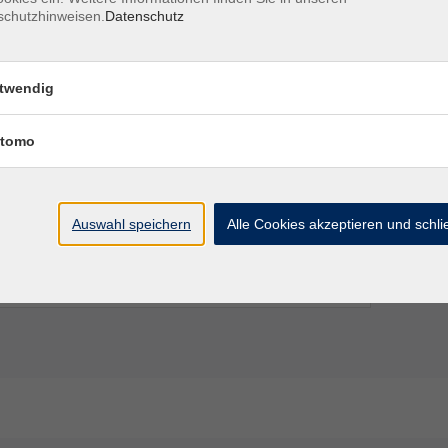
schutzhinweisen.
Datenschutz
15 Uhr
Erding, VHS-Haus,
Raum B 203
twendig
:15 Uhr
Erding, VHS-Haus,
Raum B 203
tomo
2:15 Uhr
Erding, VHS-Haus,
Raum B 203
Auswahl speichern
Alle Cookies akzeptieren und schl
 12:15 Uhr
Erding, VHS-Haus,
Raum B 203