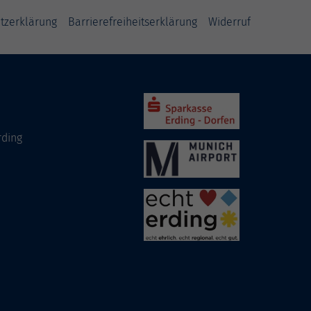
tzerklärung
Barrierefreiheitserklärung
Widerruf
rding