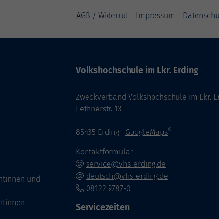
AGB / Widerruf
Impressum
Datenschu
Volkshochschule im Lkr. Erding
Zweckverband Volkshochschule im Lkr. E
Lethnerstr. 13
®
85435 Erding
GoogleMaps
Kontaktformular
service@vhs-erding.de
deutsch@vhs-erding.de
ntinnen und
08122 9787-0
ntinnen
Servicezeiten