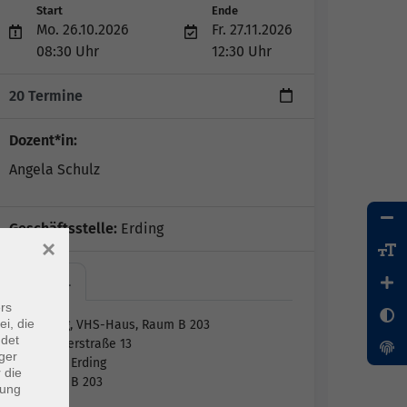
Start
Ende
Mo. 26.10.2026
Fr. 27.11.2026
08:30 Uhr
12:30 Uhr
20 Termine
Dozent*in:
Angela Schulz
Geschäftsstelle:
Erding
×
Erding,…
rs
ei, die
Erding, VHS-Haus, Raum B 203
ndet
Lethnerstraße 13
ger
85435 Erding
 die
Raum B 203
dung