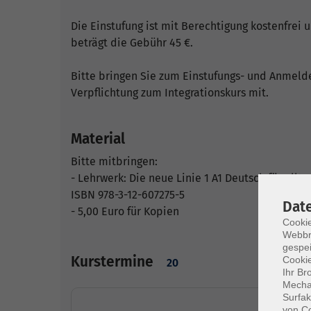
Die Einstufung ist mit Berechtigung kostenfrei u
beträgt die Gebühr 45 €.
Bitte bringen Sie zum Einstufungs- und Anmeld
Verpflichtung zum Integrationskurs mit.
Material
Bitte mitbringen:
- Lehrwerk: Die neue Linie 1 A1 Deutsch für All
ISBN 978-3-12-607275-5
Dat
- 5,00 Euro für Kopien
Cookie
Webbr
gespei
Kurstermine
Cookie
20
Ihr Br
Mechan
Surfak
von Co