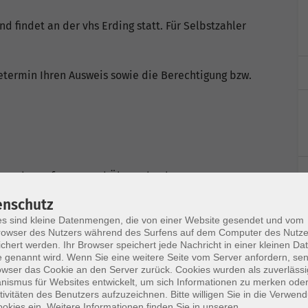
nd findet an der vhs Erding statt. Für Selbstzahler
etermin Ihren Ausweis sowie die Berechtigung bzw.
tag und Beruf, Kurs- und Übungsbuch
enschutz
s sind kleine Datenmengen, die von einer Website gesendet und vom
owser des Nutzers während des Surfens auf dem Computer des Nutze
chert werden. Ihr Browser speichert jede Nachricht in einer kleinen Dat
 genannt wird. Wenn Sie eine weitere Seite vom Server anfordern, se
owser das Cookie an den Server zurück. Cookies wurden als zuverlässi
ismus für Websites entwickelt, um sich Informationen zu merken oder
tivitäten des Benutzers aufzuzeichnen. Bitte willigen Sie in die Verwen
Ort / Raum
okies ein. Weitere Informationen finden Sie in unseren