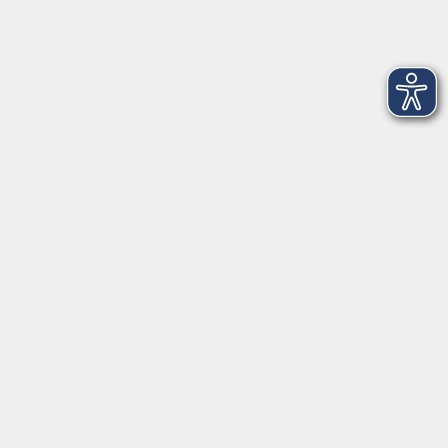
Mo-Do 09:00-12:00 Uhr
Mo
+
Do 14:00-18:00 Uhr
In den Schulferien nur vormittags
In den Herbst- und Weihnachtsferien geschlossen