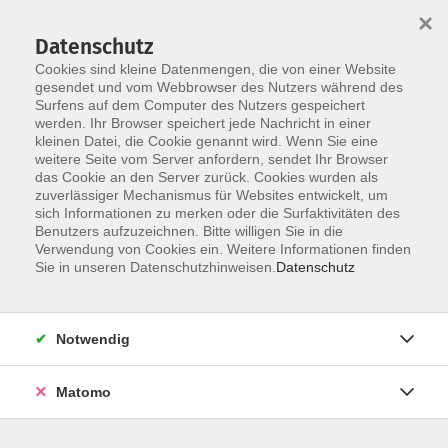
×
Datenschutz
Cookies sind kleine Datenmengen, die von einer Website
gesendet und vom Webbrowser des Nutzers während des
Surfens auf dem Computer des Nutzers gespeichert
Skip to main content
werden. Ihr Browser speichert jede Nachricht in einer
You are here:
kleinen Datei, die Cookie genannt wird. Wenn Sie eine
Über uns
unsere Dozentinnen und Dozenten
weitere Seite vom Server anfordern, sendet Ihr Browser
das Cookie an den Server zurück. Cookies wurden als
zuverlässiger Mechanismus für Websites entwickelt, um
Homer, Petra
sich Informationen zu merken oder die Surfaktivitäten des
Benutzers aufzuzeichnen. Bitte willigen Sie in die
Verwendung von Cookies ein. Weitere Informationen finden
Sie in unseren Datenschutzhinweisen.
Datenschutz
Hatha-Yoga für Anfänger und Fortgeschrittene
(zertifiziert nach §20)
Mi. 17.06.2026 18:30
Notwendig
Erding
Matomo