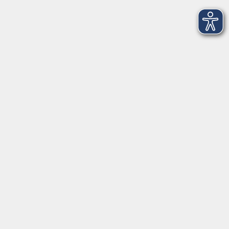
service@vhs-erding.de
deutsch@vhs-erding.de
08122 9787-0
Servicezeiten
allgemein:
Mo-Fr 09:00-12:00 Uhr
Di+Do 14:00-18:00 Uhr
In den Schulferien nur vormittags (Mittwoch
geschlossen)
In den Weihnachtsferien geschlossen
Deutsch/Integration:
Mo-Do 09:00-12:00 Uhr
Mo
+
Do 14:00-18:00 Uhr
In den Schulferien nur vormittags
In den Herbst- und Weihnachtsferien geschlossen