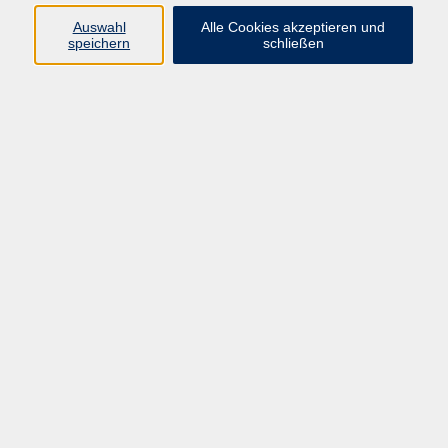
Lassen Sie uns gemeinsam Ihre
Auswahl
Alle Cookies akzeptieren und
Sprachkenntnisse verbessern und
speichern
schließen
Ihre Kommunikationsfähigkeiten auf
das nächste Level bringen!
Englisch - B2 - Great, ab Lektion 2
Mo. 21.09.2026 10:45
Erding
Englisch - B2 - Great, ab Lektion 6
Di. 22.09.2026 18:00
Erding