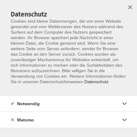
×
Datenschutz
Cookies sind kleine Datenmengen, die von einer Website
gesendet und vom Webbrowser des Nutzers während des
Surfens auf dem Computer des Nutzers gespeichert
Skip to main content
werden. Ihr Browser speichert jede Nachricht in einer
You are here:
kleinen Datei, die Cookie genannt wird. Wenn Sie eine
Über uns
unsere Dozentinnen und Dozenten
weitere Seite vom Server anfordern, sendet Ihr Browser
das Cookie an den Server zurück. Cookies wurden als
zuverlässiger Mechanismus für Websites entwickelt, um
Sharma, Kudrat
sich Informationen zu merken oder die Surfaktivitäten des
Benutzers aufzuzeichnen. Bitte willigen Sie in die
Mein Name ist Kudrat Sharma und
Verwendung von Cookies ein. Weitere Informationen finden
Sie in unseren Datenschutzhinweisen.
Datenschutz
ich stamme aus Indien.
Ich habe bereits 7.000 Schüler
weltweit unterrichtet, und auf TEDx
Notwendig
Bühnen und in Radiosendungen
gesprochen. Seit über sechs Jahren
Matomo
lehre ich Englisch, öffentliches
Sprechen und
Persönlichkeitsentwicklung.