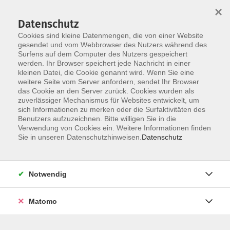
×
Datenschutz
Cookies sind kleine Datenmengen, die von einer Website
gesendet und vom Webbrowser des Nutzers während des
Surfens auf dem Computer des Nutzers gespeichert
Skip to main content
werden. Ihr Browser speichert jede Nachricht in einer
You are here:
kleinen Datei, die Cookie genannt wird. Wenn Sie eine
Über uns
unsere Dozentinnen und Dozenten
weitere Seite vom Server anfordern, sendet Ihr Browser
das Cookie an den Server zurück. Cookies wurden als
zuverlässiger Mechanismus für Websites entwickelt, um
Joeks, Francesco
sich Informationen zu merken oder die Surfaktivitäten des
Benutzers aufzuzeichnen. Bitte willigen Sie in die
Verwendung von Cookies ein. Weitere Informationen finden
Sie in unseren Datenschutzhinweisen.
Datenschutz
Sport für Männer ab 40
Mo. 21.09.2026 19:30
Notwendig
Erding
Matomo