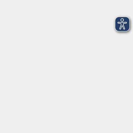
Mo
+
Do 14:00-18:00 Uhr
In den Schulferien nur vormittags
In den Herbst- und Weihnachtsferien geschlossen