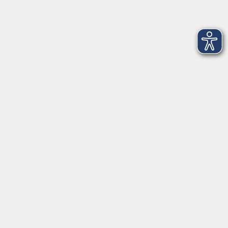
Mo
+
Do 14:00-18:00 Uhr
In den Schulferien nur vormittags
In den Herbst- und Weihnachtsferien geschlossen