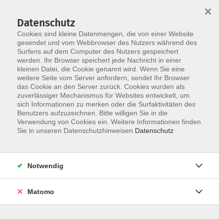
×
Datenschutz
Cookies sind kleine Datenmengen, die von einer Website
gesendet und vom Webbrowser des Nutzers während des
Surfens auf dem Computer des Nutzers gespeichert
Skip to main content
werden. Ihr Browser speichert jede Nachricht in einer
You are here:
kleinen Datei, die Cookie genannt wird. Wenn Sie eine
Über uns
unsere Dozentinnen und Dozenten
weitere Seite vom Server anfordern, sendet Ihr Browser
das Cookie an den Server zurück. Cookies wurden als
zuverlässiger Mechanismus für Websites entwickelt, um
Rogall, Daniela
sich Informationen zu merken oder die Surfaktivitäten des
Benutzers aufzuzeichnen. Bitte willigen Sie in die
Verwendung von Cookies ein. Weitere Informationen finden
Sie in unseren Datenschutzhinweisen.
Datenschutz
Pilates
Do. 17.09.2026 17:45
Notwendig
Erding
Matomo