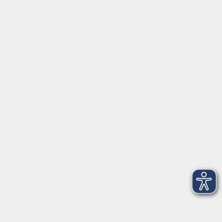
®
85435 Erding
GoogleMaps
Kontaktformular
service@vhs-erding.de
deutsch@vhs-erding.de
08122 9787-0
Servicezeiten
allgemein:
Mo-Fr 09:00-12:00 Uhr
Di+Do 14:00-18:00 Uhr
In den Schulferien nur vormittags (Mittwoch
geschlossen)
In den Weihnachtsferien geschlossen
Deutsch/Integration:
Mo-Do 09:00-12:00 Uhr
Mo
+
Do 14:00-18:00 Uhr