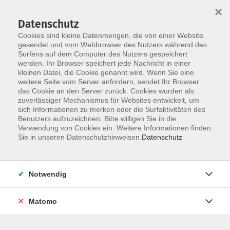
×
Datenschutz
Cookies sind kleine Datenmengen, die von einer Website
gesendet und vom Webbrowser des Nutzers während des
Surfens auf dem Computer des Nutzers gespeichert
Skip to main content
werden. Ihr Browser speichert jede Nachricht in einer
You are here:
kleinen Datei, die Cookie genannt wird. Wenn Sie eine
Über uns
unsere Dozentinnen und Dozenten
weitere Seite vom Server anfordern, sendet Ihr Browser
das Cookie an den Server zurück. Cookies wurden als
zuverlässiger Mechanismus für Websites entwickelt, um
Désile-Coolen,
sich Informationen zu merken oder die Surfaktivitäten des
Benutzers aufzuzeichnen. Bitte willigen Sie in die
Stéphanie
Verwendung von Cookies ein. Weitere Informationen finden
Sie in unseren Datenschutzhinweisen.
Datenschutz
Französisch - A2 - Deja-vu, ab Lektion 1
Notwendig
Mi. 16.09.2026 19:40
Erding
Matomo