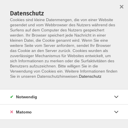
×
Datenschutz
Cookies sind kleine Datenmengen, die von einer Website
gesendet und vom Webbrowser des Nutzers während des
Surfens auf dem Computer des Nutzers gespeichert
Skip to main content
werden. Ihr Browser speichert jede Nachricht in einer
You are here:
kleinen Datei, die Cookie genannt wird. Wenn Sie eine
Über uns
unsere Dozentinnen und Dozenten
weitere Seite vom Server anfordern, sendet Ihr Browser
das Cookie an den Server zurück. Cookies wurden als
zuverlässiger Mechanismus für Websites entwickelt, um
Keller-Gesing, Eva
sich Informationen zu merken oder die Surfaktivitäten des
Benutzers aufzuzeichnen. Bitte willigen Sie in die
Verwendung von Cookies ein. Weitere Informationen finden
Sie in unseren Datenschutzhinweisen.
Datenschutz
Einsteiger Kurs Standard- und
Lateinamerikanische Tänze für Paare
Fr. 18.09.2026 18:00
Notwendig
Erding
Matomo