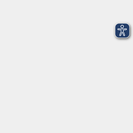
deutsch@vhs-erding.de
08122 9787-0
Servicezeiten
allgemein:
Mo-Fr 09:00-12:00 Uhr
Di+Do 14:00-18:00 Uhr
In den Schulferien nur vormittags (Mittwoch
geschlossen)
In den Weihnachtsferien geschlossen
Deutsch/Integration:
Mo-Do 09:00-12:00 Uhr
Mo
+
Do 14:00-18:00 Uhr
In den Schulferien nur vormittags
In den Herbst- und Weihnachtsferien geschlossen