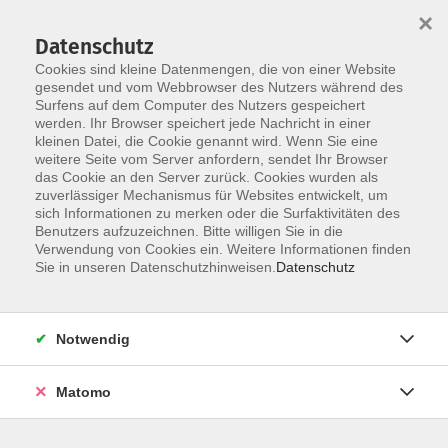
×
Datenschutz
Cookies sind kleine Datenmengen, die von einer Website
gesendet und vom Webbrowser des Nutzers während des
Surfens auf dem Computer des Nutzers gespeichert
Skip to main content
werden. Ihr Browser speichert jede Nachricht in einer
You are here:
kleinen Datei, die Cookie genannt wird. Wenn Sie eine
Über uns
unsere Dozentinnen und Dozenten
weitere Seite vom Server anfordern, sendet Ihr Browser
das Cookie an den Server zurück. Cookies wurden als
zuverlässiger Mechanismus für Websites entwickelt, um
sich Informationen zu merken oder die Surfaktivitäten des
Benutzers aufzuzeichnen. Bitte willigen Sie in die
Verwendung von Cookies ein. Weitere Informationen finden
Häußer, Claudia
Sie in unseren Datenschutzhinweisen.
Datenschutz
Notwendig
Sommeratelier für die ganze Familie - In den
Matomo
Sommerferien
Sa. 08.08.2026 10:00