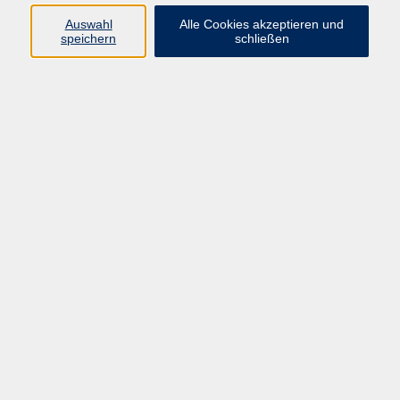
Erding
Auswahl
Alle Cookies akzeptieren und
speichern
schließen
Zwergerl-Malen (3 - 5 Jahre mit Begleitperson)
So. 25.10.2026 10:00
Erding
Kleine Künstler im Atelier (6 - 12 Jahre)
So. 25.10.2026 11:30
Erding