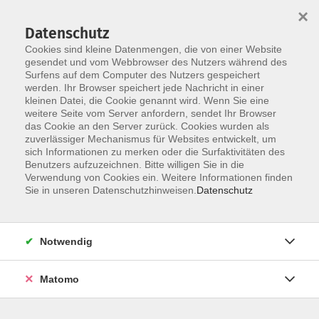
×
Datenschutz
Cookies sind kleine Datenmengen, die von einer Website
gesendet und vom Webbrowser des Nutzers während des
Surfens auf dem Computer des Nutzers gespeichert
Skip to main content
werden. Ihr Browser speichert jede Nachricht in einer
kleinen Datei, die Cookie genannt wird. Wenn Sie eine
weitere Seite vom Server anfordern, sendet Ihr Browser
das Cookie an den Server zurück. Cookies wurden als
Der Kurs konnte nicht gefunden werden.
zuverlässiger Mechanismus für Websites entwickelt, um
sich Informationen zu merken oder die Surfaktivitäten des
Benutzers aufzuzeichnen. Bitte willigen Sie in die
Verwendung von Cookies ein. Weitere Informationen finden
Sie in unseren Datenschutzhinweisen.
Datenschutz
AGB / Widerruf
Impressum
Datenschutzerklärung
Notwendig
Barrierefreiheitserklärung
Matomo
Widerruf