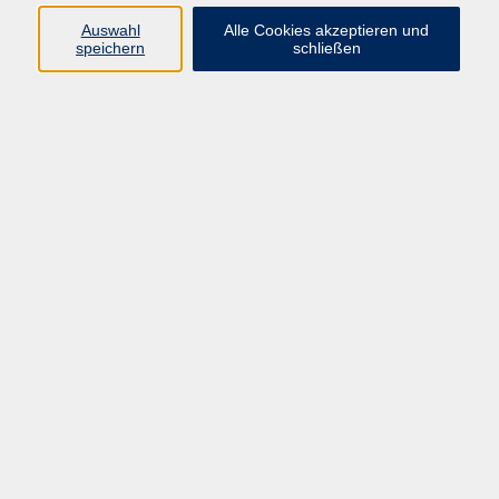
Programm
Auswahl
Alle Cookies akzeptieren und
speichern
schließen
Gesellschaft
Kunst & Kreativität
Gesundheit
Sprachen
Deutsch, Integration
Beruf & IT
Junge vhs
Online
Inhalte
Startseite
Aktuelles