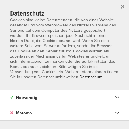
×
Datenschutz
Cookies sind kleine Datenmengen, die von einer Website
gesendet und vom Webbrowser des Nutzers während des
Surfens auf dem Computer des Nutzers gespeichert
Skip to main content
werden. Ihr Browser speichert jede Nachricht in einer
kleinen Datei, die Cookie genannt wird. Wenn Sie eine
weitere Seite vom Server anfordern, sendet Ihr Browser
das Cookie an den Server zurück. Cookies wurden als
Der Kurs konnte nicht gefunden werden.
zuverlässiger Mechanismus für Websites entwickelt, um
sich Informationen zu merken oder die Surfaktivitäten des
Benutzers aufzuzeichnen. Bitte willigen Sie in die
Verwendung von Cookies ein. Weitere Informationen finden
Sie in unseren Datenschutzhinweisen.
Datenschutz
AGB / Widerruf
Impressum
Datenschutzerklärung
Notwendig
Barrierefreiheitserklärung
Matomo
Widerruf