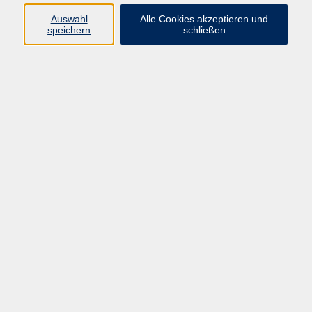
Programm
Auswahl
Alle Cookies akzeptieren und
speichern
schließen
Gesellschaft
Kunst & Kreativität
Gesundheit
Sprachen
Deutsch, Integration
Beruf & IT
Junge vhs
Online
Inhalte
Startseite
Aktuelles