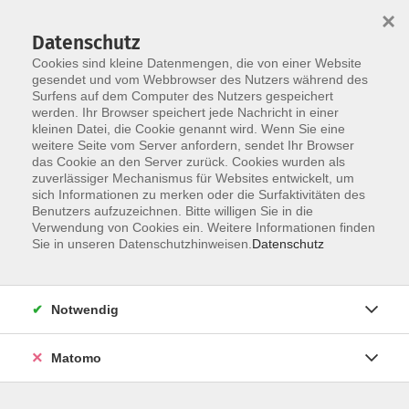
×
Datenschutz
Cookies sind kleine Datenmengen, die von einer Website
gesendet und vom Webbrowser des Nutzers während des
Surfens auf dem Computer des Nutzers gespeichert
Skip to main content
werden. Ihr Browser speichert jede Nachricht in einer
kleinen Datei, die Cookie genannt wird. Wenn Sie eine
weitere Seite vom Server anfordern, sendet Ihr Browser
das Cookie an den Server zurück. Cookies wurden als
zuverlässiger Mechanismus für Websites entwickelt, um
sich Informationen zu merken oder die Surfaktivitäten des
Benutzers aufzuzeichnen. Bitte willigen Sie in die
Verwendung von Cookies ein. Weitere Informationen finden
Sie in unseren Datenschutzhinweisen.
Datenschutz
Sie sind hier:
Gesundheit
Yoga & Entspannung
Notwendig
Entspannungskurse & Meditation
Matomo
Endlich Stressfrei
Zertifizierter Onlinekurs über acht Wochen