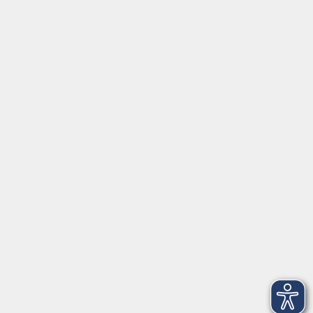
Volkshochschule im Lkr. Erding
Zweckverband Volkshochschule im Lkr. Erding
Lethnerstr. 13
®
85435 Erding
GoogleMaps
Kontaktformular
service@vhs-erding.de
deutsch@vhs-erding.de
08122 9787-0
Servicezeiten
allgemein:
Mo-Fr 09:00-12:00 Uhr
Di+Do 14:00-18:00 Uhr
In den Schulferien nur vormittags (Mittwoch