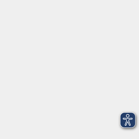
Zweckverband Volkshochschule im Lkr. Erding
Lethnerstr. 13
®
85435 Erding
GoogleMaps
Kontaktformular
service@vhs-erding.de
deutsch@vhs-erding.de
08122 9787-0
Servicezeiten
allgemein:
Mo-Fr 09:00-12:00 Uhr
Di+Do 14:00-18:00 Uhr
In den Schulferien nur vormittags (Mittwoch
geschlossen)
In den Weihnachtsferien geschlossen