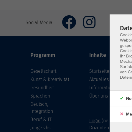
Social Media
Dat
Cookie
Webbr
gespei
Cookie
Programm
Inhalte
Ihr Br
Mechan
Surfak
Gesellschaft
Startseite
von Co
Daten
Kunst & Kreativität
Aktuelles
Gesundheit
Informationen
Sprachen
Über uns
No
Deutsch,
Integration
Ma
Beruf & IT
Login
(neu) für Doze
Junge vhs
Dozenten