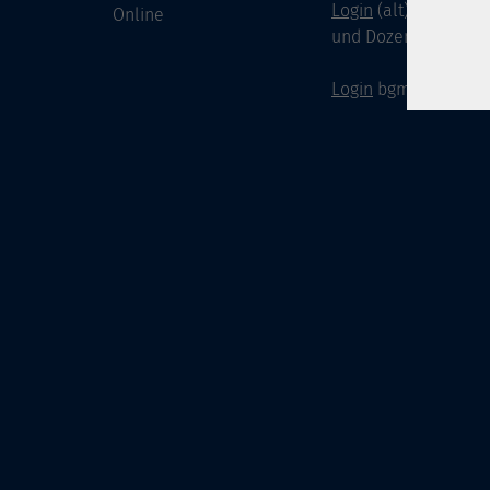
Login
(alt) für Doze
Online
und Dozenten
Login
bgm-cloud