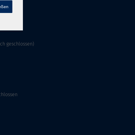
ießen
och geschlossen)
chlossen