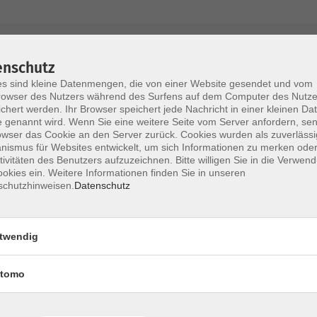
AGB / Widerruf
Impressum
Datenschu
enschutz
s sind kleine Datenmengen, die von einer Website gesendet und vom
owser des Nutzers während des Surfens auf dem Computer des Nutze
chert werden. Ihr Browser speichert jede Nachricht in einer kleinen Dat
 genannt wird. Wenn Sie eine weitere Seite vom Server anfordern, se
Volkshochschule im Lkr. Erding
owser das Cookie an den Server zurück. Cookies wurden als zuverlässi
ismus für Websites entwickelt, um sich Informationen zu merken oder
tivitäten des Benutzers aufzuzeichnen. Bitte willigen Sie in die Verwen
Zweckverband Volkshochschule im Lkr. E
okies ein. Weitere Informationen finden Sie in unseren
schutzhinweisen.
Datenschutz
Lethnerstr. 13
®
85435 Erding
GoogleMaps
twendig
Kontaktformular
service@vhs-erding.de
tomo
deutsch@vhs-erding.de
ntinnen und
08122 9787-0