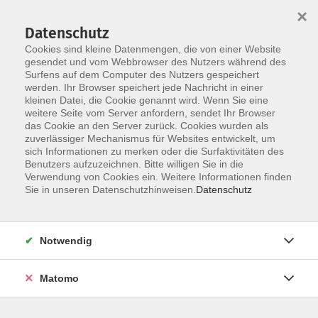
×
Datenschutz
Cookies sind kleine Datenmengen, die von einer Website
gesendet und vom Webbrowser des Nutzers während des
Surfens auf dem Computer des Nutzers gespeichert
Skip to main content
werden. Ihr Browser speichert jede Nachricht in einer
kleinen Datei, die Cookie genannt wird. Wenn Sie eine
weitere Seite vom Server anfordern, sendet Ihr Browser
das Cookie an den Server zurück. Cookies wurden als
Der Kurs konnte nicht gefunden werden.
zuverlässiger Mechanismus für Websites entwickelt, um
sich Informationen zu merken oder die Surfaktivitäten des
Benutzers aufzuzeichnen. Bitte willigen Sie in die
Verwendung von Cookies ein. Weitere Informationen finden
Sie in unseren Datenschutzhinweisen.
Datenschutz
AGB / Widerruf
Impressum
Datenschutzerklärung
Notwendig
Barrierefreiheitserklärung
Matomo
Widerruf