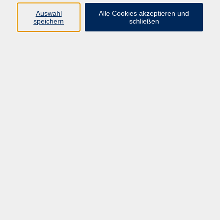
Programm
Auswahl
Alle Cookies akzeptieren und
speichern
schließen
Gesellschaft
Kunst & Kreativität
Gesundheit
Sprachen
Deutsch, Integration
Beruf & IT
Junge vhs
Online
Inhalte
Startseite
Aktuelles