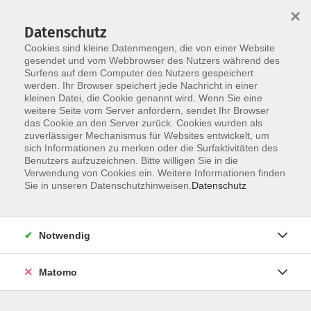
×
Datenschutz
Cookies sind kleine Datenmengen, die von einer Website
gesendet und vom Webbrowser des Nutzers während des
Surfens auf dem Computer des Nutzers gespeichert
Skip to main content
werden. Ihr Browser speichert jede Nachricht in einer
kleinen Datei, die Cookie genannt wird. Wenn Sie eine
weitere Seite vom Server anfordern, sendet Ihr Browser
das Cookie an den Server zurück. Cookies wurden als
Der Kurs konnte nicht gefunden werden.
zuverlässiger Mechanismus für Websites entwickelt, um
sich Informationen zu merken oder die Surfaktivitäten des
Benutzers aufzuzeichnen. Bitte willigen Sie in die
Verwendung von Cookies ein. Weitere Informationen finden
Sie in unseren Datenschutzhinweisen.
Datenschutz
AGB / Widerruf
Impressum
Datenschutzerklärung
Notwendig
Barrierefreiheitserklärung
Matomo
Widerruf