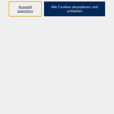
Programm
Auswahl
Alle Cookies akzeptieren und
speichern
schließen
Gesellschaft
Kunst & Kreativität
Gesundheit
Sprachen
Deutsch, Integration
Beruf & IT
Junge vhs
Online
Inhalte
Startseite
Aktuelles