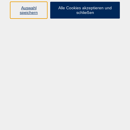
Programm
Auswahl
Alle Cookies akzeptieren und
speichern
schließen
Gesellschaft
Kunst & Kreativität
Gesundheit
Sprachen
Deutsch, Integration
Beruf & IT
Junge vhs
Online
Inhalte
Startseite
Aktuelles