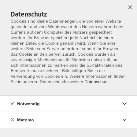
×
Datenschutz
Cookies sind kleine Datenmengen, die von einer Website
gesendet und vom Webbrowser des Nutzers während des
Surfens auf dem Computer des Nutzers gespeichert
Skip to main content
werden. Ihr Browser speichert jede Nachricht in einer
kleinen Datei, die Cookie genannt wird. Wenn Sie eine
weitere Seite vom Server anfordern, sendet Ihr Browser
das Cookie an den Server zurück. Cookies wurden als
Der Kurs konnte nicht gefunden werden.
zuverlässiger Mechanismus für Websites entwickelt, um
sich Informationen zu merken oder die Surfaktivitäten des
Benutzers aufzuzeichnen. Bitte willigen Sie in die
Verwendung von Cookies ein. Weitere Informationen finden
Sie in unseren Datenschutzhinweisen.
Datenschutz
AGB / Widerruf
Impressum
Datenschutzerklärung
Notwendig
Barrierefreiheitserklärung
Matomo
Widerruf