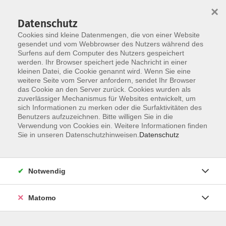
×
Datenschutz
Cookies sind kleine Datenmengen, die von einer Website
gesendet und vom Webbrowser des Nutzers während des
Surfens auf dem Computer des Nutzers gespeichert
Skip to main content
werden. Ihr Browser speichert jede Nachricht in einer
kleinen Datei, die Cookie genannt wird. Wenn Sie eine
weitere Seite vom Server anfordern, sendet Ihr Browser
das Cookie an den Server zurück. Cookies wurden als
Der Kurs konnte nicht gefunden werden.
zuverlässiger Mechanismus für Websites entwickelt, um
sich Informationen zu merken oder die Surfaktivitäten des
Benutzers aufzuzeichnen. Bitte willigen Sie in die
Verwendung von Cookies ein. Weitere Informationen finden
Sie in unseren Datenschutzhinweisen.
Datenschutz
AGB / Widerruf
Impressum
Datenschutzerklärung
Notwendig
Barrierefreiheitserklärung
Matomo
Widerruf