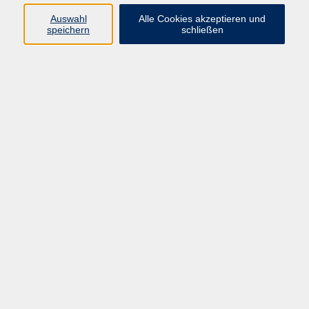
Programm
Auswahl
Alle Cookies akzeptieren und
speichern
schließen
Gesellschaft
Kunst & Kreativität
Gesundheit
Sprachen
Deutsch, Integration
Beruf & IT
Junge vhs
Online
Inhalte
Startseite
Aktuelles