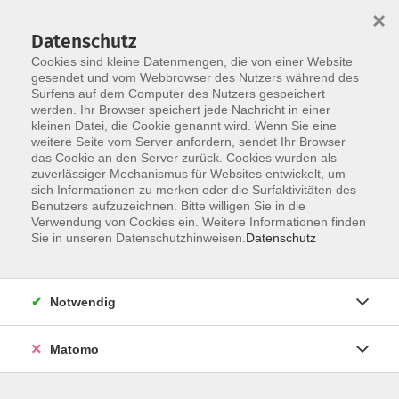
×
Datenschutz
Cookies sind kleine Datenmengen, die von einer Website
gesendet und vom Webbrowser des Nutzers während des
Surfens auf dem Computer des Nutzers gespeichert
Skip to main content
werden. Ihr Browser speichert jede Nachricht in einer
kleinen Datei, die Cookie genannt wird. Wenn Sie eine
weitere Seite vom Server anfordern, sendet Ihr Browser
das Cookie an den Server zurück. Cookies wurden als
Der Kurs konnte nicht gefunden werden.
zuverlässiger Mechanismus für Websites entwickelt, um
sich Informationen zu merken oder die Surfaktivitäten des
Benutzers aufzuzeichnen. Bitte willigen Sie in die
Verwendung von Cookies ein. Weitere Informationen finden
Sie in unseren Datenschutzhinweisen.
Datenschutz
AGB / Widerruf
Impressum
Datenschutzerklärung
Notwendig
Barrierefreiheitserklärung
Matomo
Widerruf