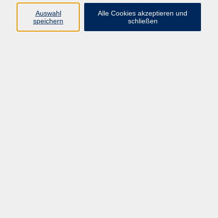
Programm
Auswahl
Alle Cookies akzeptieren und
speichern
schließen
Gesellschaft
Kunst & Kreativität
Gesundheit
Sprachen
Deutsch, Integration
Beruf & IT
Junge vhs
Online
Inhalte
Startseite
Aktuelles