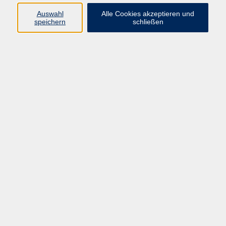
Programm
Auswahl
Alle Cookies akzeptieren und
speichern
schließen
Gesellschaft
Kunst & Kreativität
Gesundheit
Sprachen
Deutsch, Integration
Beruf & IT
Junge vhs
Online
Inhalte
Startseite
Aktuelles