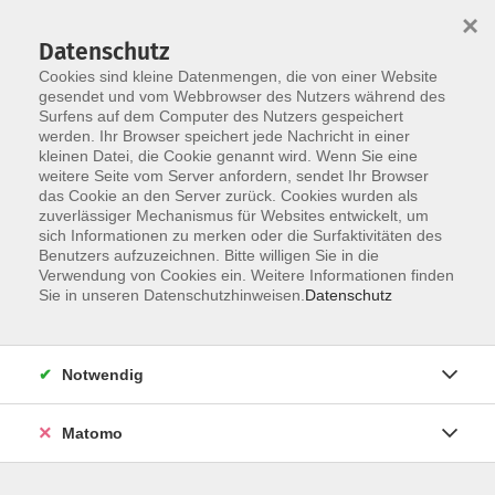
×
Datenschutz
Cookies sind kleine Datenmengen, die von einer Website
gesendet und vom Webbrowser des Nutzers während des
Surfens auf dem Computer des Nutzers gespeichert
Skip to main content
werden. Ihr Browser speichert jede Nachricht in einer
kleinen Datei, die Cookie genannt wird. Wenn Sie eine
weitere Seite vom Server anfordern, sendet Ihr Browser
das Cookie an den Server zurück. Cookies wurden als
Der Kurs konnte nicht gefunden werden.
zuverlässiger Mechanismus für Websites entwickelt, um
sich Informationen zu merken oder die Surfaktivitäten des
Benutzers aufzuzeichnen. Bitte willigen Sie in die
Verwendung von Cookies ein. Weitere Informationen finden
Sie in unseren Datenschutzhinweisen.
Datenschutz
AGB / Widerruf
Impressum
Datenschutzerklärung
Notwendig
Barrierefreiheitserklärung
Matomo
Widerruf