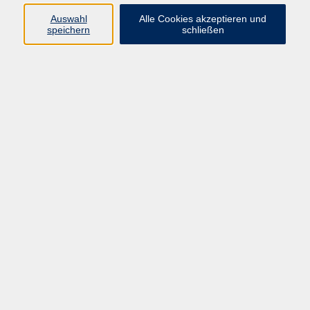
Programm
Auswahl
Alle Cookies akzeptieren und
speichern
schließen
Gesellschaft
Kunst & Kreativität
Gesundheit
Sprachen
Deutsch, Integration
Beruf & IT
Junge vhs
Online
Inhalte
Startseite
Aktuelles