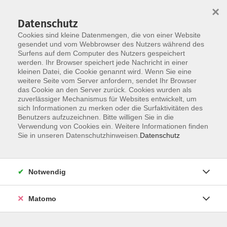
×
Datenschutz
Cookies sind kleine Datenmengen, die von einer Website
gesendet und vom Webbrowser des Nutzers während des
Surfens auf dem Computer des Nutzers gespeichert
Skip to main content
werden. Ihr Browser speichert jede Nachricht in einer
kleinen Datei, die Cookie genannt wird. Wenn Sie eine
weitere Seite vom Server anfordern, sendet Ihr Browser
das Cookie an den Server zurück. Cookies wurden als
Der Kurs konnte nicht gefunden werden.
zuverlässiger Mechanismus für Websites entwickelt, um
sich Informationen zu merken oder die Surfaktivitäten des
Benutzers aufzuzeichnen. Bitte willigen Sie in die
Verwendung von Cookies ein. Weitere Informationen finden
Sie in unseren Datenschutzhinweisen.
Datenschutz
AGB / Widerruf
Impressum
Datenschutzerklärung
Notwendig
Barrierefreiheitserklärung
Matomo
Widerruf