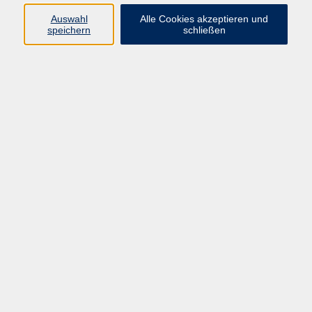
Programm
Auswahl
Alle Cookies akzeptieren und
speichern
schließen
Gesellschaft
Kunst & Kreativität
Gesundheit
Sprachen
Deutsch, Integration
Beruf & IT
Junge vhs
Online
Inhalte
Startseite
Aktuelles