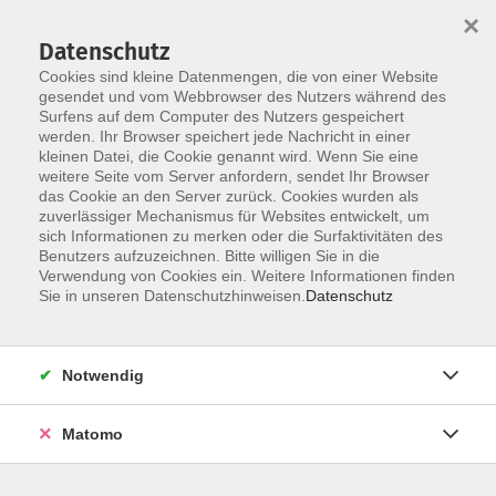
×
Datenschutz
Cookies sind kleine Datenmengen, die von einer Website
gesendet und vom Webbrowser des Nutzers während des
Surfens auf dem Computer des Nutzers gespeichert
Skip to main content
werden. Ihr Browser speichert jede Nachricht in einer
kleinen Datei, die Cookie genannt wird. Wenn Sie eine
weitere Seite vom Server anfordern, sendet Ihr Browser
das Cookie an den Server zurück. Cookies wurden als
Der Kurs konnte nicht gefunden werden.
zuverlässiger Mechanismus für Websites entwickelt, um
sich Informationen zu merken oder die Surfaktivitäten des
Benutzers aufzuzeichnen. Bitte willigen Sie in die
Verwendung von Cookies ein. Weitere Informationen finden
Sie in unseren Datenschutzhinweisen.
Datenschutz
AGB / Widerruf
Impressum
Datenschutzerklärung
Notwendig
Barrierefreiheitserklärung
Matomo
Widerruf