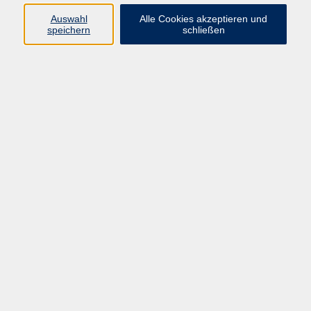
Programm
Auswahl
Alle Cookies akzeptieren und
speichern
schließen
Gesellschaft
Kunst & Kreativität
Gesundheit
Sprachen
Deutsch, Integration
Beruf & IT
Junge vhs
Online
Inhalte
Startseite
Aktuelles