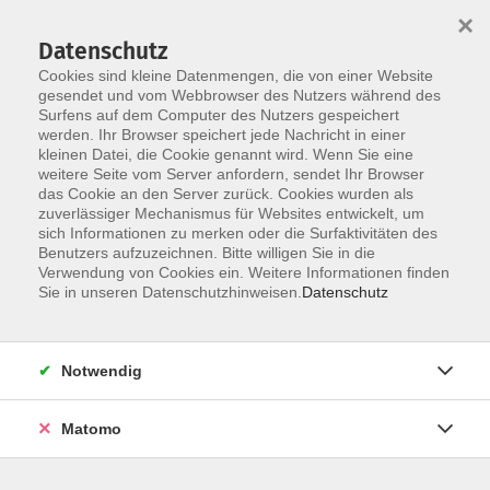
×
Datenschutz
Cookies sind kleine Datenmengen, die von einer Website
gesendet und vom Webbrowser des Nutzers während des
Surfens auf dem Computer des Nutzers gespeichert
Skip to main content
werden. Ihr Browser speichert jede Nachricht in einer
kleinen Datei, die Cookie genannt wird. Wenn Sie eine
weitere Seite vom Server anfordern, sendet Ihr Browser
das Cookie an den Server zurück. Cookies wurden als
Der Kurs konnte nicht gefunden werden.
zuverlässiger Mechanismus für Websites entwickelt, um
sich Informationen zu merken oder die Surfaktivitäten des
Benutzers aufzuzeichnen. Bitte willigen Sie in die
Verwendung von Cookies ein. Weitere Informationen finden
Sie in unseren Datenschutzhinweisen.
Datenschutz
AGB / Widerruf
Impressum
Datenschutzerklärung
Notwendig
Barrierefreiheitserklärung
Matomo
Widerruf