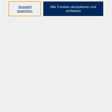
Programm
Auswahl
Alle Cookies akzeptieren und
speichern
schließen
Gesellschaft
Kunst & Kreativität
Gesundheit
Sprachen
Deutsch, Integration
Beruf & IT
Junge vhs
Online
Inhalte
Startseite
Aktuelles