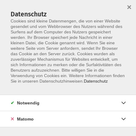
×
Datenschutz
Cookies sind kleine Datenmengen, die von einer Website
gesendet und vom Webbrowser des Nutzers während des
Surfens auf dem Computer des Nutzers gespeichert
Skip to main content
werden. Ihr Browser speichert jede Nachricht in einer
kleinen Datei, die Cookie genannt wird. Wenn Sie eine
weitere Seite vom Server anfordern, sendet Ihr Browser
das Cookie an den Server zurück. Cookies wurden als
Der Kurs konnte nicht gefunden werden.
zuverlässiger Mechanismus für Websites entwickelt, um
sich Informationen zu merken oder die Surfaktivitäten des
Benutzers aufzuzeichnen. Bitte willigen Sie in die
Verwendung von Cookies ein. Weitere Informationen finden
Sie in unseren Datenschutzhinweisen.
Datenschutz
AGB / Widerruf
Impressum
Datenschutzerklärung
Notwendig
Barrierefreiheitserklärung
Matomo
Widerruf